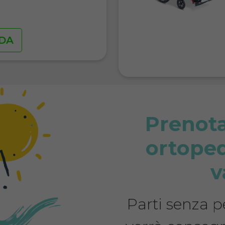
.
DA
Prenota
ortoped
v
Parti senza pe