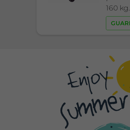
160 kg
GUAR