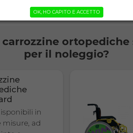
Pagherai solo quando la carrozzina ortoped
OK, HO CAPITO E ACCETTO
orni!
i carrozzine ortopediche 
per il noleggio?
zzine
ediche
ard
sponibili in
e misure, ad