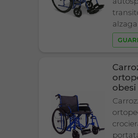
autosp
transit
alzag
GUAR
Carro
ortop
obesi
Carroz
ortope
crocie
portat