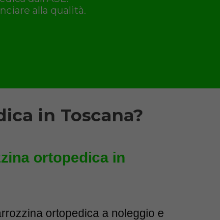
ciare alla qualità.
ica in Toscana?
zzina ortopedica in
arrozzina ortopedica a noleggio e