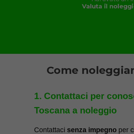
Valuta il noleggi
Come noleggiar
Contattaci per conosc
Toscana a noleggio
Contattaci
senza impegno
per c