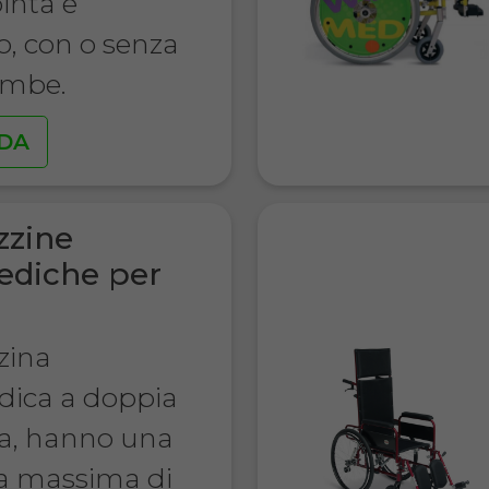
inta e
o, con o senza
ambe.
DA
zzine
ediche per
zina
dica a doppia
ra, hanno una
a massima di