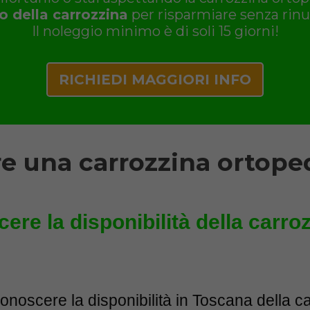
o della carrozzina
per risparmiare senza rinun
Il noleggio minimo è di soli 15 giorni!
RICHIEDI MAGGIORI INFO
e una carrozzina ortoped
ere la disponibilità della carro
onoscere la disponibilità in Toscana della c