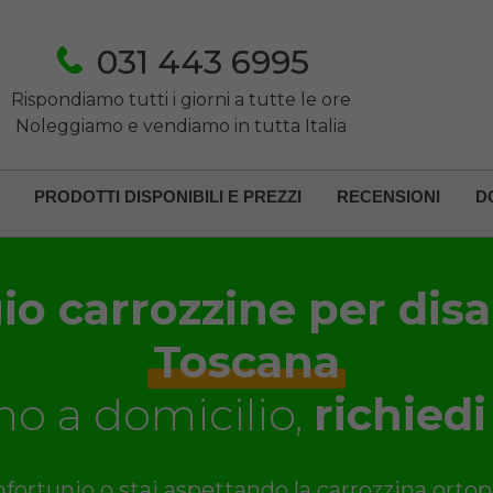
031 443 6995
Rispondiamo tutti i giorni a tutte le ore
Noleggiamo e vendiamo in tutta Italia
PRODOTTI DISPONIBILI E PREZZI
RECENSIONI
D
o carrozzine per disab
Toscana
o a domicilio,
richiedi
nfortunio o stai aspettando la carrozzina ortop