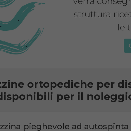
verrà consegna
struttura rice
le 
zzine ortopediche per dis
disponibili per il noleggi
zzina pieghevole ad autospinta