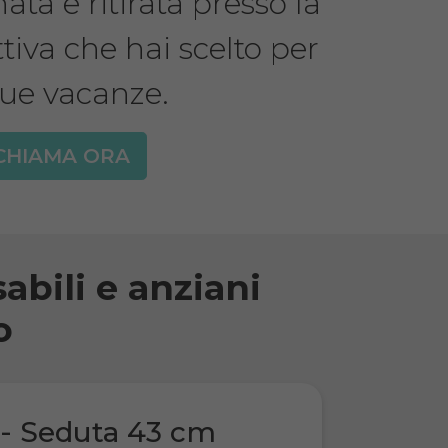
ta e ritirata presso la
ttiva che hai scelto per
tue vacanze.
CHIAMA ORA
abili e anziani
o
 - Seduta 43 cm