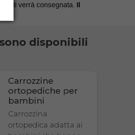
ica ti verrà consegnata.
Il
sono disponibili
Carrozzine
ortopediche per
bambini
Carrozzina
ortopedica adatta ai