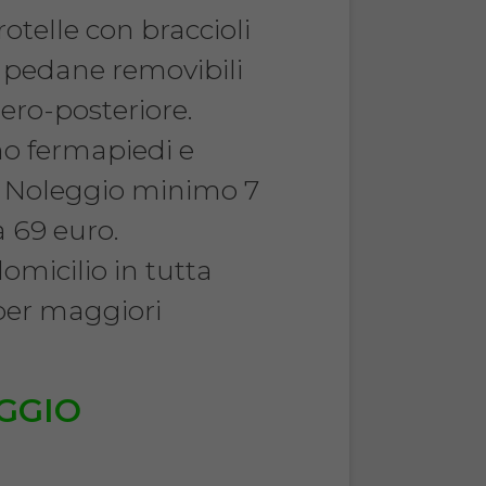
otelle con braccioli
 e pedane removibili
ero-posteriore.
no fermapiedi e
. Noleggio minimo 7
a 69 euro.
micilio in tutta
 per maggiori
GGIO
€