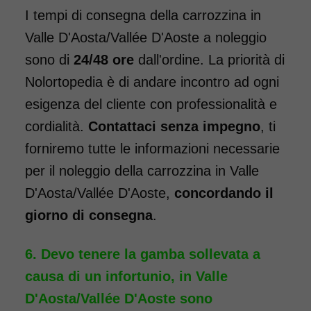
è di 7 giorni a 96 euro.
I tempi di consegna della carrozzina in
COSTO NOLEGGIO
Valle D'Aosta/Vallée D'Aoste a noleggio
da 96,00€
sono di
24/48 ore
dall'ordine. La priorità di
Nolortopedia è di andare incontro ad ogni
esigenza del cliente con professionalità e
SCHEDA COMPLETA
cordialità.
Contattaci senza impegno
, ti
forniremo tutte le informazioni necessarie
Noleggio Carrozzina
per il noleggio della carrozzina in Valle
pieghevole ad ingombro
D'Aosta/Vallée D'Aoste,
concordando il
ridotto - con reggigambe
giorno di consegna
.
- Seduta 40 cm
Devo tenere la gamba sollevata a
causa di un infortunio, in Valle
D'Aosta/Vallée D'Aoste sono