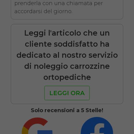
Seduta 46 cm
prenderla con una chiamata per
accordarsi del giorno.
Leggi l'articolo che un
cliente soddisfatto ha
dedicato al nostro servizio
Noleggio sedia a rotelle seduta
di noleggio carrozzine
46 cm con braccioli lunghi
ortopediche
estraibili e pedane elevabili
estraibili. Il noleggio minimo è
LEGGI ORA
di 7 giorni a partire da 76 euro.
Consegniamo a domicilio in
Solo recensioni a 5 Stelle!
tutta Italia, contattaci per
maggiori informazioni.