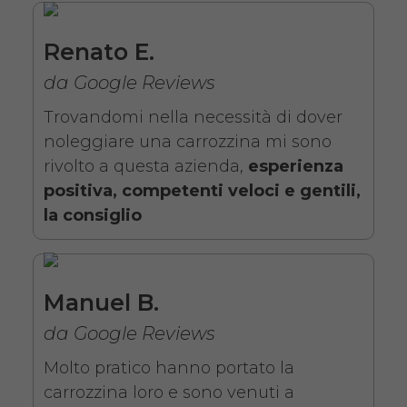
estraibili. Il noleggio minimo è
di 7 giorni a partire da 76 euro.
Renato E.
Consegniamo a domicilio in
da Google Reviews
tutta Italia, contattaci per
Trovandomi nella necessità di dover
maggiori informazioni.
noleggiare una carrozzina mi sono
COSTO NOLEGGIO
rivolto a questa azienda,
esperienza
da 76,01€
positiva, competenti veloci e gentili,
la consiglio
SCHEDA COMPLETA
Manuel B.
da Google Reviews
Noleggio Carrozzina
pieghevole ad autospinta
Molto pratico hanno portato la
- Con reggigambe -
carrozzina loro e sono venuti a