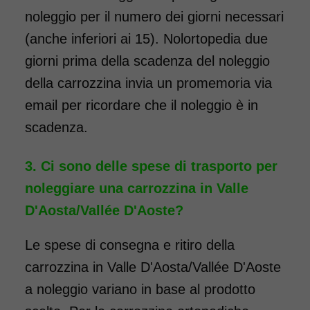
noleggio per il numero dei giorni necessari
Noleggio Carrozzina
(anche inferiori ai 15). Nolortopedia due
pieghevole transito -
giorni prima della scadenza del noleggio
Seduta 40 cm
della carrozzina invia un promemoria via
email per ricordare che il noleggio è in
scadenza.
Ci sono delle spese di trasporto per
noleggiare una carrozzina in Valle
Noleggio sedia a rotelle seduta
D'Aosta/Vallée D'Aoste?
40 cm TRANSITO con pedane
Le spese di consegna e ritiro della
standard estraibili. Noleggio
minimo 7 giorni a partire da 69
carrozzina in Valle D'Aosta/Vallée D'Aoste
euro. Consegniamo a domicilio
a noleggio variano in base al prodotto
in tutta Italia: contattaci per