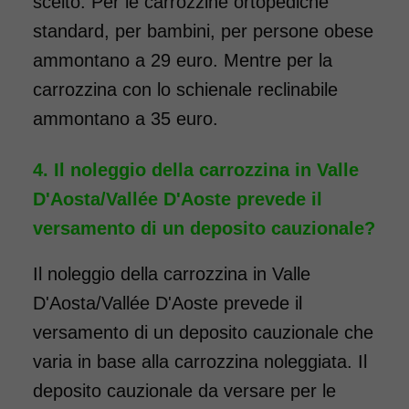
scelto. Per le carrozzine ortopediche
maggiori informazioni!
standard, per bambini, per persone obese
COSTO NOLEGGIO
ammontano a 29 euro. Mentre per la
carrozzina con lo schienale reclinabile
da 69,00€
ammontano a 35 euro.
Il noleggio della carrozzina in Valle
SCHEDA COMPLETA
D'Aosta/Vallée D'Aoste prevede il
versamento di un deposito cauzionale?
Noleggio Carrozzina
pieghevole ad autospinta
Il noleggio della carrozzina in Valle
- con reggigambe -
D'Aosta/Vallée D'Aoste prevede il
Seduta 55 cm - Obesi
versamento di un deposito cauzionale che
varia in base alla carrozzina noleggiata. Il
deposito cauzionale da versare per le