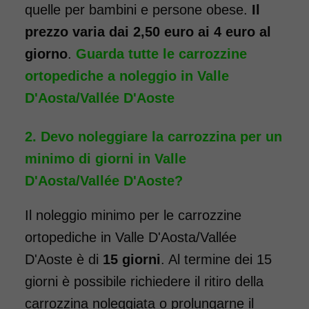
quelle per bambini e persone obese.
Il
prezzo varia dai 2,50 euro ai 4 euro al
Noleggio sedia a rotelle seduta
giorno
.
Guarda tutte le carrozzine
40 cm TRANSITO con pedane
ortopediche a noleggio in Valle
elevabili estraibili. Il noleggio
D'Aosta/Vallée D'Aoste
minimo è di 7 giorni a partire
da 76 euro. Consegniamo a
Devo noleggiare la carrozzina per un
domicilio in tutta Italia,
minimo di giorni in Valle
contattaci per maggiori
D'Aosta/Vallée D'Aoste?
informazioni.
COSTO NOLEGGIO
Il noleggio minimo per le carrozzine
da 76,01€
ortopediche in Valle D'Aosta/Vallée
D'Aoste è di
15 giorni
. Al termine dei 15
giorni è possibile richiedere il ritiro della
SCHEDA COMPLETA
carrozzina noleggiata o prolungarne il