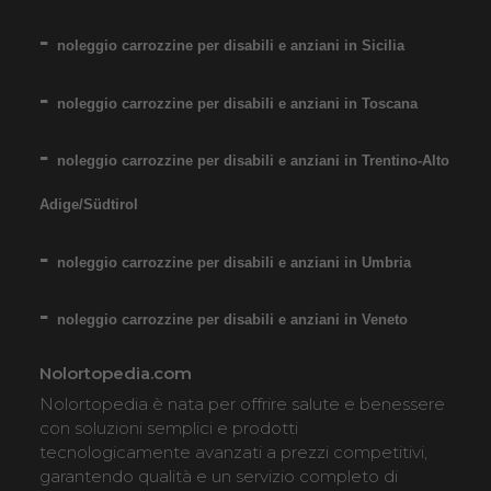
COSTO NOLEGGIO
da 89,00€
noleggio carrozzine per disabili e anziani in Sicilia
noleggio carrozzine per disabili e anziani in Toscana
SCHEDA COMPLETA
noleggio carrozzine per disabili e anziani in Trentino-Alto
Adige/Südtirol
Noleggio Carrozzina
pieghevole ad autospinta
noleggio carrozzine per disabili e anziani in Umbria
- Seduta 60 cm - Obesi
noleggio carrozzine per disabili e anziani in Veneto
Nolortopedia.com
Nolortopedia è nata per offrire salute e benessere
con soluzioni semplici e prodotti
tecnologicamente avanzati a prezzi competitivi,
garantendo qualità e un servizio completo di
Noleggio sedia a rotelle seduta