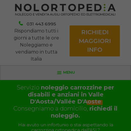
031 443 6995
Rispondiamo tutti i
RICHIEDI
giorni a tutte le ore
MAGGIORI
Noleggiamo e
INFO
vendiamo in tutta
Italia
MENU
Servizio
noleggio carrozzine per
disabili e anziani in
Valle
D'Aosta/Vallée D'Aoste
Consegniamo a domicilio,
richiedi il
noleggio.
Hai avuto un infortunio o stai aspettando la
carrozzina ortopedica dall'ASL?