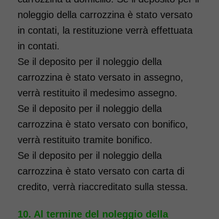
domicilio in tutta Italia,
noleggio della carrozzina è stato versato
contattaci per maggiori
in contati, la restituzione verrà effettuata
informazioni.
in contati.
COSTO NOLEGGIO
Se il deposito per il noleggio della
da 76,01€
carrozzina è stato versato in assegno,
verrà restituito il medesimo assegno.
Se il deposito per il noleggio della
SCHEDA COMPLETA
carrozzina è stato versato con bonifico,
verrà restituito tramite bonifico.
Noleggio Carrozzina
Se il deposito per il noleggio della
pieghevole per bambini
carrozzina è stato versato con carta di
seduta 35
credito, verrà riaccreditato sulla stessa.
Al termine del noleggio della