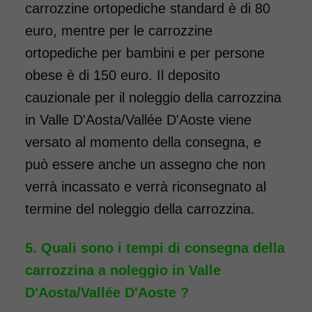
carrozzine ortopediche standard è di 80
euro, mentre per le carrozzine
ortopediche per bambini e per persone
obese è di 150 euro. Il deposito
cauzionale per il noleggio della carrozzina
Noleggio sedia a rotelle seduta
in Valle D'Aosta/Vallée D'Aoste viene
55 cm, per persone obese,
versato al momento della consegna, e
portata fino a 160 kg.
può essere anche un assegno che non
Carrozzina a doppia crociera,
verrà incassato e verrà riconsegnato al
con forcella anteriore
termine del noleggio della carrozzina.
rinforzata. Dotata di pedane
elevabili, ideale per chi ha
Quali sono i tempi di consegna della
necessità di tenere sollevate le
carrozzina a noleggio in Valle
gambe a seguito di un
D'Aosta/Vallée D'Aoste ?
intervento. Il noleggio minimo