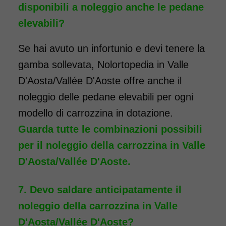
disponibili a noleggio anche le pedane
elevabili?
Se hai avuto un infortunio e devi tenere la
gamba sollevata, Nolortopedia in Valle
D'Aosta/Vallée D'Aoste offre anche il
noleggio delle pedane elevabili per ogni
modello di carrozzina in dotazione.
Noleggio sedia a rotelle ad
Guarda tutte le combinazioni possibili
ingombro ridotto, ideale per il
per il noleggio della carrozzina in Valle
passaggio da porte e ascensori
D'Aosta/Vallée D'Aoste.
stretti. La larghezza totale della
carrozzina è, infatti, di soli 50
Devo saldare anticipatamente il
cm. La sedia a rotelle può
noleggio della carrozzina in Valle
essere dotata di pedane
D'Aosta/Vallée D'Aoste?