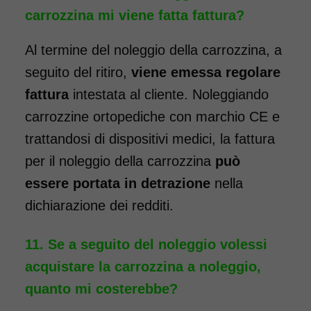
carrozzina mi viene fatta fattura?
Al termine del noleggio della carrozzina, a
seguito del ritiro,
viene emessa regolare
Noleggio sedia a rotelle per
fattura
intestata al cliente. Noleggiando
bambini con bracciolo
carrozzine ortopediche con marchio CE e
ribaltabile, schienale
trattandosi di dispositivi medici, la fattura
pieghevole e pedane elevabili.
per il noleggio della carrozzina
può
Il noleggio minimo è di 7
essere portata in detrazione
nella
giorni a 89 euro. Consegniamo
dichiarazione dei redditi.
a domicilio in tutta Italia,
contattaci per maggiori
Se a seguito del noleggio volessi
informazioni!
acquistare la carrozzina a noleggio,
COSTO NOLEGGIO
quanto mi costerebbe?