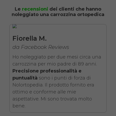
SCHEDA COMPLETA
Le
recensioni
dei clienti che hanno
noleggiato una carrozzina ortopedica
Noleggio Carrozzina
pieghevole ad autospinta
- Con reggigambe -
Fiorella M.
Seduta 43 cm
da Facebook Reviews
Ho noleggiato per due mesi circa una
carrozzina per mio padre di 89 anni.
Precisione professionalità e
puntualità
sono i punti di forza di
Nolortopedia. Il prodotto fornito era
ottimo e conforme alle mie
Noleggio sedia a rotelle seduta
aspettative. Mi sono trovata molto
43 cm con braccioli lunghi
bene.
estraibili e pedane elevabili