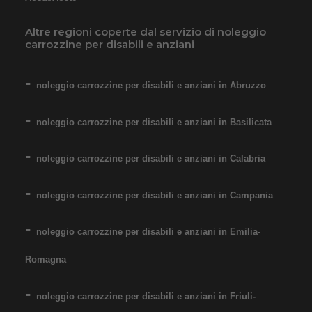
reggigambe. Per bambini e
Altre regioni coperte dal servizio di noleggio
ragazzi dai 9/10 anni. Il
carrozzine per disabili e anziani
noleggio minimo è di 7 giorni
a 76 euro. Consegniamo a
noleggio carrozzine per disabili e anziani in Abruzzo
domicilio in tutta Italia,
contattaci per maggiori
noleggio carrozzine per disabili e anziani in Basilicata
informazioni!
noleggio carrozzine per disabili e anziani in Calabria
COSTO NOLEGGIO
da 76,01€
noleggio carrozzine per disabili e anziani in Campania
noleggio carrozzine per disabili e anziani in Emilia-
SCHEDA COMPLETA
Romagna
noleggio carrozzine per disabili e anziani in Friuli-
Noleggio Carrozzina