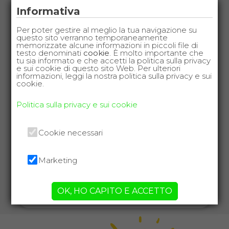
Informativa
Per poter gestire al meglio la tua navigazione su
questo sito verranno temporaneamente
memorizzate alcune informazioni in piccoli file di
testo denominati
cookie
. È molto importante che
tu sia informato e che accetti la politica sulla privacy
e sui cookie di questo sito Web. Per ulteriori
informazioni, leggi la nostra politica sulla privacy e sui
cookie.
Carrozzine ortopediche
Politica sulla privacy e sui cookie
schienale reclinabile
Carrozzina ortopedica con
Cookie necessari
schienale reclinabile
Marketing
prolungato e reggigambe.
GUARDA
OK, HO CAPITO E ACCETTO