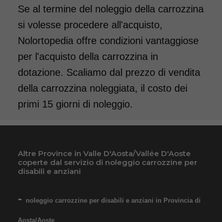
da 89,00€
Se al termine del noleggio della carrozzina
si volesse procedere all'acquisto,
Nolortopedia offre condizioni vantaggiose
SCHEDA COMPLETA
per l'acquisto della carrozzina in
dotazione. Scaliamo dal prezzo di vendita
Noleggio Carrozzina
della carrozzina noleggiata, il costo dei
pieghevole per bambini e
ragazzi - Seduta 40 cm
primi 15 giorni di noleggio.
Altre Province in Valle D'Aosta/Vallée D'Aoste
coperte dal servizio di noleggio carrozzine per
disabili e anziani
noleggio carrozzine per disabili e anziani in Provincia di
Noleggio sedia a rotelle con
pedane estraibili elevabili con
Aosta/Aoste