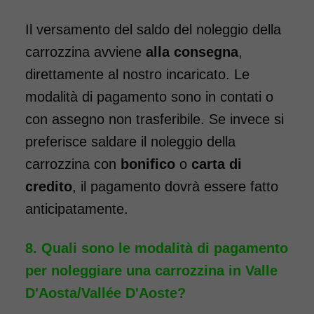
elevabili, per chi ha la
Il versamento del saldo del noleggio della
necessità, a seguito di un
carrozzina avviene
alla consegna
,
intervento, di tenere la gamba
direttamente al nostro incaricato. Le
sollevata. Il noleggio minimo è
di 7 giorni a partire da 96 euro.
modalità di pagamento sono in contati o
Consegniamo a domicilio in
con assegno non trasferibile. Se invece si
tutta Italia, contattaci per
preferisce saldare il noleggio della
maggiori informazioni.
carrozzina con
bonifico
o
carta di
credito
, il pagamento dovrà essere fatto
COSTO NOLEGGIO
anticipatamente.
da 96,00€
Quali sono le modalità di pagamento
per noleggiare una carrozzina in Valle
SCHEDA COMPLETA
D'Aosta/Vallée D'Aoste?