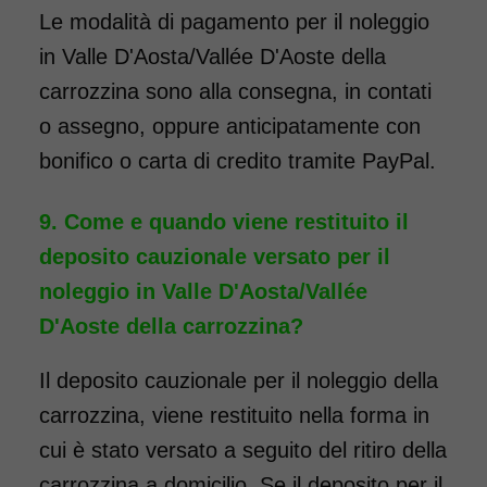
Noleggio Carrozzina
Le modalità di pagamento per il noleggio
pieghevole transito - Con
in Valle D'Aosta/Vallée D'Aoste della
reggigambe - Seduta 46
carrozzina sono alla consegna, in contati
cm
o assegno, oppure anticipatamente con
bonifico o carta di credito tramite PayPal.
Come e quando viene restituito il
deposito cauzionale versato per il
noleggio in Valle D'Aosta/Vallée
D'Aoste della carrozzina?
Noleggio sedia a rotelle seduta
46 cm TRANSITO con pedane
Il deposito cauzionale per il noleggio della
elevabili estraibili. Il noleggio
carrozzina, viene restituito nella forma in
minimo è di 7 giorni a partire
cui è stato versato a seguito del ritiro della
da 76 euro. Consegniamo a
carrozzina a domicilio. Se il deposito per il