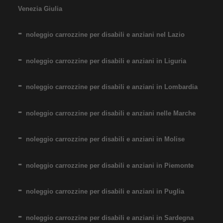
Venezia Giulia
pieghevole ad autospinta
- Seduta 55 cm - Obesi
noleggio carrozzine per disabili e anziani nel Lazio
noleggio carrozzine per disabili e anziani in Liguria
noleggio carrozzine per disabili e anziani in Lombardia
noleggio carrozzine per disabili e anziani nelle Marche
Noleggio sedia a rotelle seduta
55 cm, per persone obese,
noleggio carrozzine per disabili e anziani in Molise
portata fino 160 kg. Noleggio
minimo 7 giorni a 89 euro.
noleggio carrozzine per disabili e anziani in Piemonte
Consegniamo a domicilio in
tutta Italia: contattaci per
noleggio carrozzine per disabili e anziani in Puglia
maggiori informazioni!
noleggio carrozzine per disabili e anziani in Sardegna